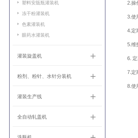
塑料安瓿瓶灌装机
2.操作
冻干粉灌装机
3.使用
色素灌装机
4.定期
眼药水灌装机
5.维护
灌装旋盖机
6. 定
7.定期
粉剂、粉针、水针分装机
8.使用
灌装生产线
全自动轧盖机
洗瓶机