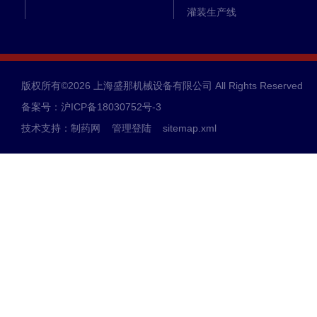
灌装生产线
全自动轧盖机
洗瓶机
理瓶机
版权所有©2026 上海盛那机械设备有限公司 All Rights Reserved
立式贴标机
备案号：沪ICP备18030752号-3
卧式贴标机
技术支持：
制药网
管理登陆
sitemap.xml