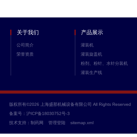
关于我们
产品展示
公司简介
灌装机
荣誉资质
灌装旋盖机
粉剂、粉针、水针分装机
灌装生产线
全自动轧盖机
洗瓶机
理瓶机
版权所有©2026 上海盛那机械设备有限公司 All Rights Reserved
立式贴标机
备案号：沪ICP备18030752号-3
卧式贴标机
技术支持：
制药网
管理登陆
sitemap.xml