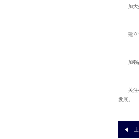
加大技
建立*
加强品
关注行业
发展。
上