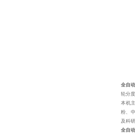
全自
轮分
本机
粉
、
及科
全自