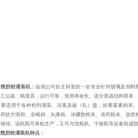
动熊胆粉灌装机
：由我公司自主研发的一款专业针对玻璃及朔料
度工位器，精度高，运行可靠，使用寿命长。该分度器结构简单
主要适用于各种粉剂灌装、压塞及旋（轧）盖，如青霉素粉末
中药饮片细粉
、
全蝎粉
、
头痛粉
、冰硼散粉末、农药粉末、
孜然
研领域。该机既可单机生产，又可与洗瓶机、干燥机等设备组成联
动熊胆粉灌装机
特点：