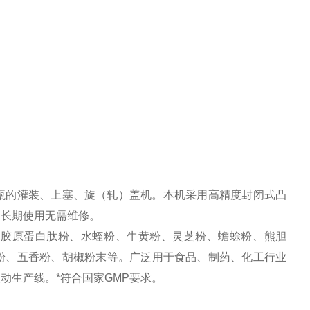
瓶的灌装、上塞、旋（轧）盖机。
本机采用高精度封闭式凸
，长期使用无需维修。
、胶原蛋白
肽
粉、
水蛭粉
、
牛黄粉
、
灵芝粉
、
蟾蜍粉
、
熊胆
粉
、
五香粉
、胡椒粉末等。广泛用于食品、制药、化工行业
动生产线。*符合国家
GMP
要求。