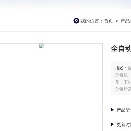
我的位置：
首页
>
产品
全自
描述：
分装机
化，下
分装所
压塞。
便，便于
产品型
更新时