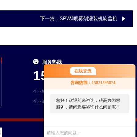
下一篇：
SPWJ喷雾剂灌装机旋盖机
服务热线
在线交流
15821595874、021-57526993
咨询热线：15821595874
企业地址：上海市奉贤区奉浦大道1599号1幢
您好！欢迎前来咨询，很高兴为您
企业邮箱：529844998@qq.com
服务，请问您要咨询什么问题呢？